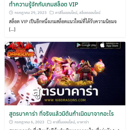
ทำความรู้จักกับเกมสล็อต VIP
กรกฎาคม 29, 2023
คาสิโนออนไลน์
,
สล็อตออนไลน์
สล็อต VIP เป็นอีกหนึ่งเกมสล็อตแนวใหม่ที่ได้รับความนิยมจ
[…]
สูตรบาคาร่า ที่จริงแล้วมีต้นกำเนิดมาจากอะไร
กรกฎาคม 6, 2023
คาสิโนออนไลน์
,
บาคาร่า