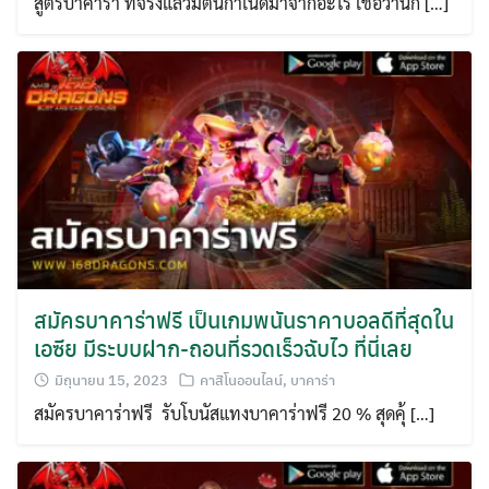
สูตรบาคาร่า ที่จริงแล้วมีต้นกำเนิดมาจากอะไร เชื่อว่านัก […]
สมัครบาคาร่าฟรี เป็นเกมพนันราคาบอลดีที่สุดใน
เอซีย มีระบบฝาก-ถอนที่รวดเร็วฉับไว ที่นี่เลย
มิถุนายน 15, 2023
คาสิโนออนไลน์
,
บาคาร่า
สมัครบาคาร่าฟรี รับโบนัสแทงบาคาร่าฟรี 20 % สุดคุ้ […]