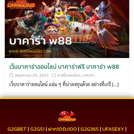
เว็บบาคาร่าออนไลน์ บาคาร่าฟรี บาคาร่า w88
พฤษภาคม 24, 2023
คาสิโนออนไลน์
,
บาคาร่า
เว็บบาคาร่าออนไลน์ แจ่ม ๆ ที่น่าลงทุนด้วย อย่างที่เกริ่ […]
G2GBET
|
G2G51
|
ฝาก10รับ100
|
G2G365
|
UFASEXY
|