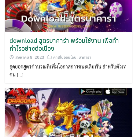
download สูตรบาคาร่า พร้อมใช้งาน เพื่อทำ
กำไรอย่างต่อเนื่อง
สิงหาคม 8, 2023
คาสิโนออนไลน์
,
บาคาร่า
สุดยอดสูตรคำนวณที่เพิ่มโอกาสการชนะเดิมพัน สำหรับตัวเท
คน […]